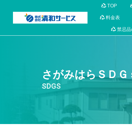
TOP
料金表
禁忌品
さがみはらＳＤＧ
SDGS