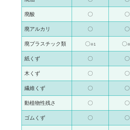
廃酸
〇
〇
廃アルカリ
〇
〇
廃プラスチック類
〇
〇
※1
※
紙くず
〇
〇
木くず
〇
〇
繊維くず
〇
〇
動植物性残さ
〇
〇
ゴムくず
〇
〇