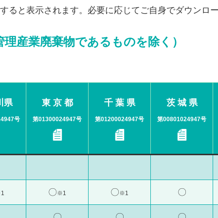
すると表示されます。必要に応じてご自身でダウンロー
管理産業廃棄物であるものを除く）
川県
東 京 都
千 葉 県
茨 城 県
24947号
第01300024947号
第01200024947号
第00801024947号
〇
〇
〇
1
※1
※1
〇
〇
〇