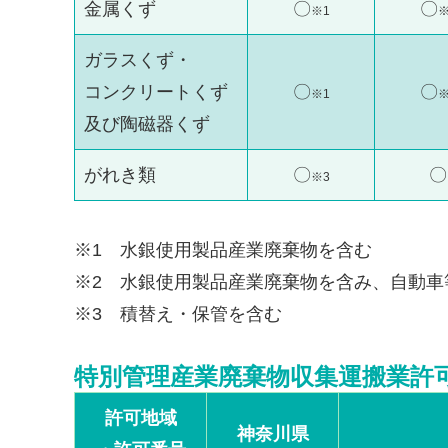
金属くず
〇
〇
※1
※
ガラスくず・
コンクリートくず
〇
〇
※1
※
及び陶磁器くず
がれき類
〇
〇
※3
※1 水銀使用製品産業廃棄物を含む
※2 水銀使用製品産業廃棄物を含み、自動車
※3 積替え・保管を含む
特別管理産業廃棄物収集運搬業許
許可地域
神奈川県