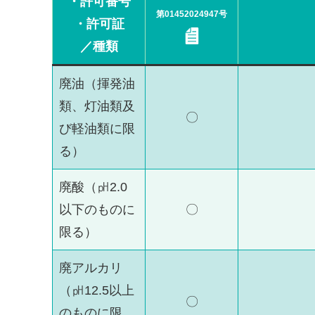
・許可番号
第
01452024947
号
・許可証
／種類
廃油（揮発油
類、灯油類及
〇
び軽油類に限
る）
廃酸（㏗2.0
以下のものに
〇
限る）
廃アルカリ
（㏗12.5以上
〇
のものに限