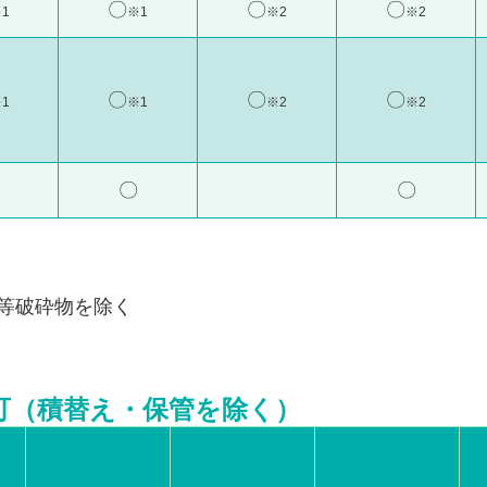
〇
〇
〇
1
※1
※2
※2
〇
〇
〇
1
※1
※2
※2
〇
〇
等破砕物を除く
可（積替え・保管を除く）