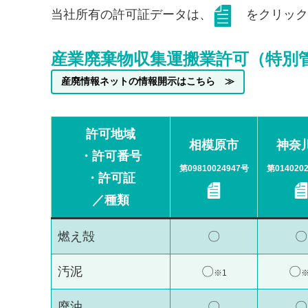
当社所有の許可証データは、
をクリック
産業廃棄物収集運搬業許可（特別
産廃情報ネットの情報開示はこちら ≫
許可地域
相模原市
神奈
・許可番号
第
09810024947
号
第014020
・許可証
／種類
燃え殻
〇
〇
汚泥
〇
〇
※1
※
廃油
〇
〇