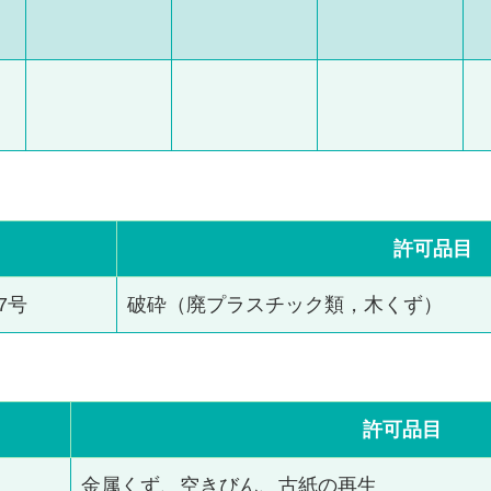
許可品目
47号
破砕（廃プラスチック類，木くず）
許可品目
金属くず、空きびん、古紙の再生