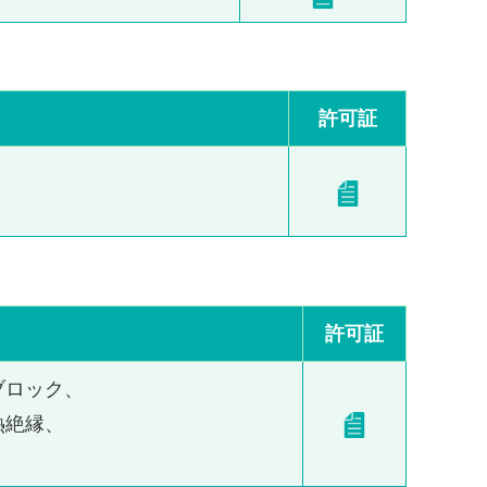
許可証
許可証
ブロック、
熱絶縁、