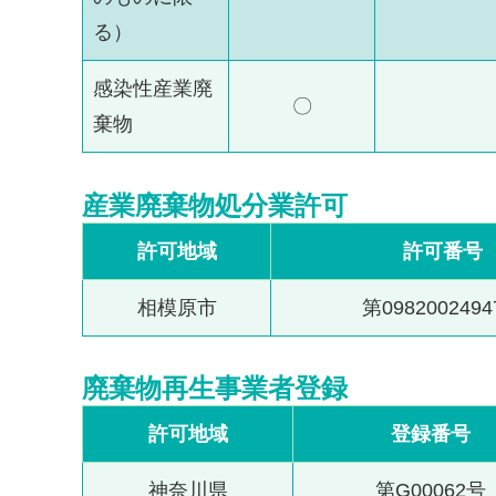
る）
感染性産業廃
〇
棄物
産業廃棄物処分業許可
許可地域
許可番号
相模原市
第098200249
廃棄物再生事業者登録
許可地域
登録番号
神奈川県
第G00062号