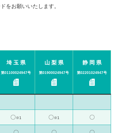
ドをお願いいたします。
埼 玉 県
山 梨 県
静 岡 県
第
01100024947
号
第
01900024947
号
第
02201024947
号
〇
〇
〇
※1
※1
〇
〇
〇